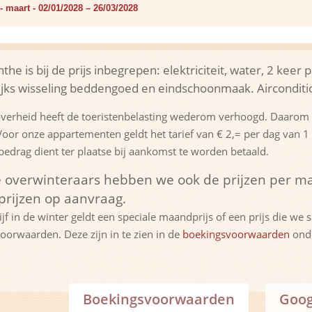
 - maart - 02/01/2028 – 26/03/2028
ianthe is bij de prijs inbegrepen: elektriciteit, water, 2 k
ijks wisseling beddengoed en eindschoonmaak. Airconditio
verheid heeft de toeristenbelasting wederom verhoogd. Daarom 
oor onze appartementen geldt het tarief van € 2,= per dag van 1 ap
 bedrag dient ter plaatse bij aankomst te worden betaald.
 overwinteraars hebben we ook de prijzen per m
prijzen op aanvraag.
lijf in de winter geldt een speciale maandprijs of een prijs die w
oorwaarden. Deze zijn in te zien in de
boekingsvoorwaarden
onde
Boekingsvoorwaarden
Goog