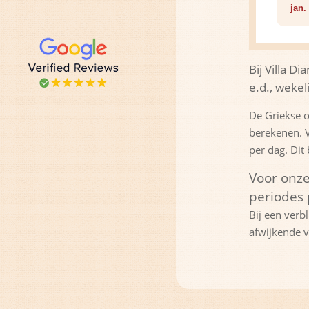
jan.
Bij Villa D
e.d., wekel
De Griekse o
berekenen. V
per dag. Dit
Voor onze
periodes 
Bij een verb
afwijkende v