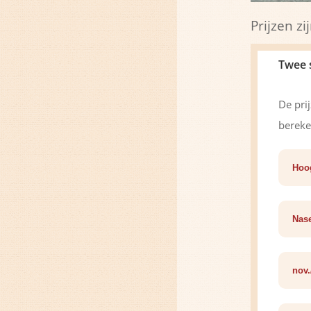
Prijzen z
Twee 
De pri
bereke
Hoog
Nase
nov.