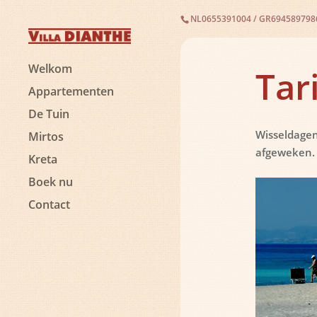
NL0655391004
/
GR694589798
Welkom
Tar
Appartementen
De Tuin
Wisseldagen
Mirtos
afgeweken. 
Kreta
Boek nu
Contact