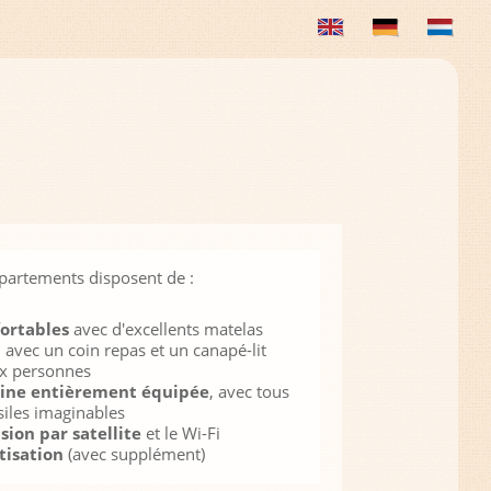
partements disposent de :
fortables
avec d'excellents matelas
n
avec un coin repas et un canapé-lit
x personnes
sine entièrement équipée
, avec tous
siles imaginables
ision par satellite
et le Wi-Fi
tisation
(avec supplément)