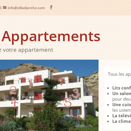
6
info@villadianthe.com
 Appartements
z votre appartement
Tous les ap
Lits con
Un salo
pour deu
Une cui
les usten
La télév
La clima