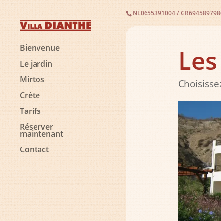
NL0655391004
/
GR694589798
Bienvenue
Les
Le jardin
Mirtos
Choisisse
Crète
Tarifs
Réserver
maintenant
Contact